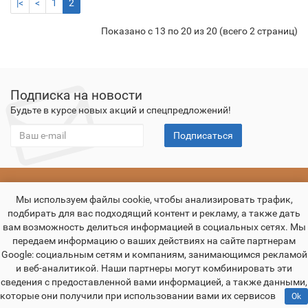
|<
<
1
2
Показано с 13 по 20 из 20 (всего 2 страниц)
Подписка на новости
Будьте в курсе новых акций и спецпредложений!
Подписаться
О компании
Оплата
Доставка
Гарантия
Контакты
Мы используем файлы cookie, чтобы анализировать трафик,
подбирать для вас подходящий контент и рекламу, а также дать
вам возможность делиться информацией в социальных сетях. Мы
передаем информацию о ваших действиях на сайте партнерам
Google: социальным сетям и компаниям, занимающимся рекламой
и веб-аналитикой. Наши партнеры могут комбинировать эти
сведения с предоставленной вами информацией, а также данными,
которые они получили при использовании вами их сервисов
Ok
Декоративные панели и двери из массива дуба