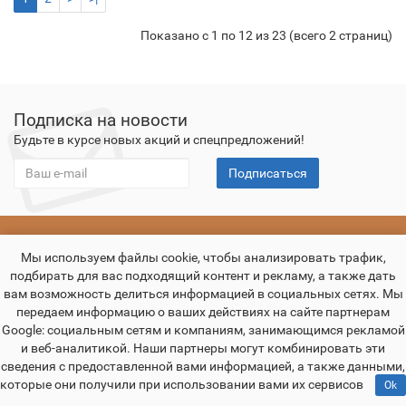
Показано с 1 по 12 из 23 (всего 2 страниц)
Подписка на новости
Будьте в курсе новых акций и спецпредложений!
Подписаться
О компании
Оплата
Доставка
Гарантия
Контакты
Мы используем файлы cookie, чтобы анализировать трафик,
подбирать для вас подходящий контент и рекламу, а также дать
вам возможность делиться информацией в социальных сетях. Мы
передаем информацию о ваших действиях на сайте партнерам
Google: социальным сетям и компаниям, занимающимся рекламой
и веб-аналитикой. Наши партнеры могут комбинировать эти
сведения с предоставленной вами информацией, а также данными,
которые они получили при использовании вами их сервисов
Ok
Декоративные панели и двери из массива дуба