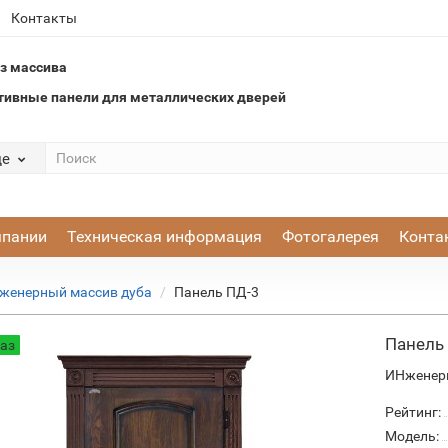
Контакты
з массива
тивные панели для металлических дверей
де
мпании
Техническая информация
Фотогалерея
Конта
женерный массив дуба
Панель ПД-3
Панель
каз
ИНженерн
Рейтинг:
Модель: