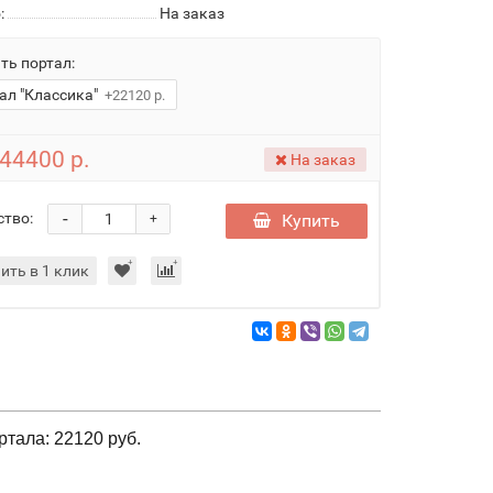
:
На заказ
ть портал:
ал "Классика"
+22120 р.
44400 р.
На заказ
-
ство:
Купить
+
ить в 1 клик
ртала: 22120 руб.